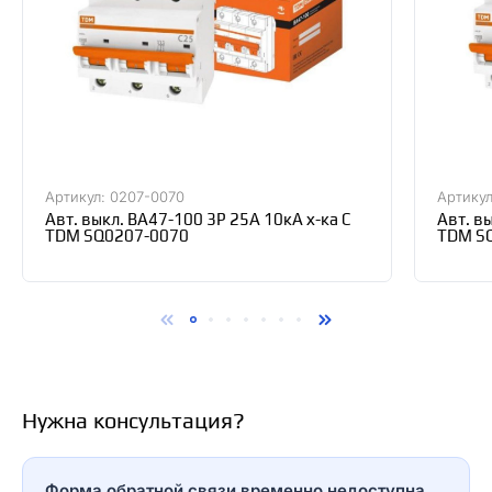
Артикул: 0207-0070
Артикул
Авт. выкл. ВА47-100 3Р 25А 10кА х-ка С
Авт. в
TDM SQ0207-0070
TDM S
Нужна консультация?
Форма обратной связи временно недоступна.