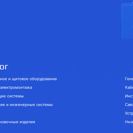
ог
ное и щитовое оборудование
Ген
 электромонтажа
Каб
щие системы
Инс
кие и инженерные системы
Свя
Уст
новочные изделия
Низ