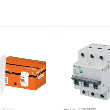
207-0054
Артикул: EZ9F34332