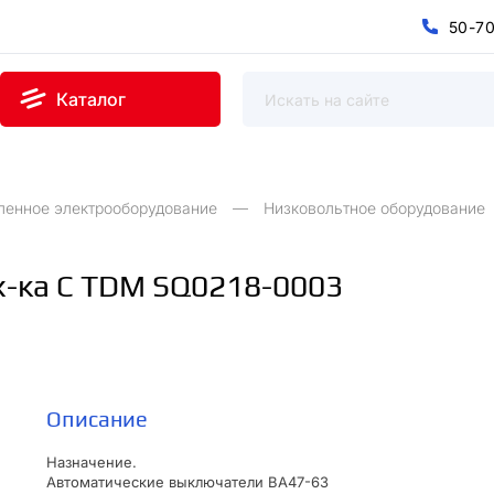
5
0
-
7
0
5
7
-
Каталог
ленное электрооборудование
Низковольтное оборудование
 х-ка С TDM SQ0218-0003
Описание
Назначение.
Автоматические выключатели ВА47-63