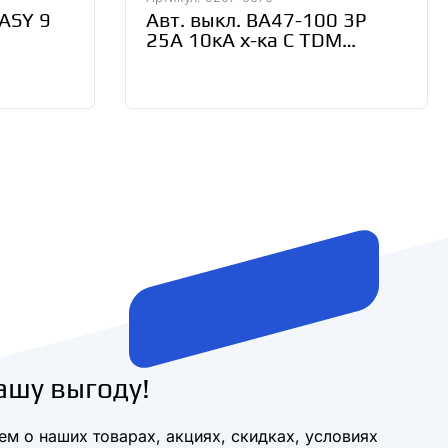
EASY 9
Авт. выкл. ВА47-100 3Р
25А 10кА х-ка С TDM
SQ0207-0070
ашу выгоду!
м о наших товарах, акциях, скидках, условиях