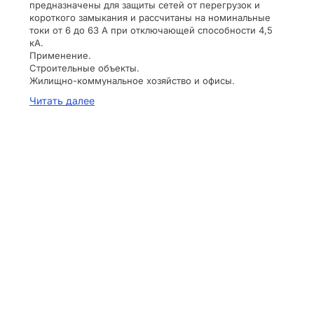
предназначены для защиты сетей от перегрузок и
короткого замыкания и рассчитаны на номинальные
токи от 6 до 63 А при отключающей способности 4,5
кА.
Применение.
Строительные объекты.
Жилищно-коммунальное хозяйство и офисы.
Материалы.
Читать далее
Корпус и детали аппарата выполнены из пластика, не
поддерживающего горение.
Преимущества.
Бытовая серия автоматических выключателей.
Экономичная версия ВА47-29.
Страна происхождения — КИТАЙ
Поперечн. сечение подключ. однопроволочного
(жесткого) провода, мм² — 25
Характеристика срабатывания (кривая тока) — C
Частота, Гц — 50