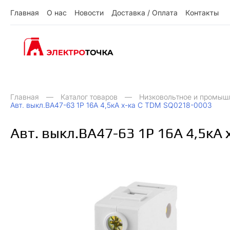
Г
л
а
в
н
а
я
О
н
а
с
Н
о
в
о
с
т
и
Д
о
с
т
а
в
к
а
/
О
п
л
а
т
а
К
о
н
т
а
к
т
ы
О
Д
О
Н
ы
К
Г
л
а
в
н
а
я
н
а
с
о
в
о
с
и
о
с
а
в
к
а
п
л
а
а
о
н
а
к
т
т
т
т
т
/
Главная
Каталог товаров
Низковольтное и промыш
Авт. выкл.ВА47-63 1Р 16А 4,5кА х-ка С TDM SQ0218-0003
Авт. выкл.ВА47-63 1Р 16А 4,5кА