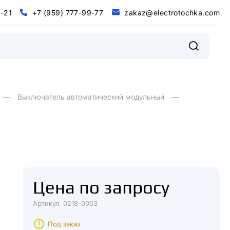
0
-
2
1
+
7
(
9
5
9
)
7
7
7
-
9
9
-
7
7
z
a
k
a
z
@
e
l
e
c
t
r
o
t
o
c
h
k
a
.
c
o
m
@
m
0
2
+
9
9
9
9
7
5
7
7
7
7
7
z
a
k
a
z
e
e
c
o
o
c
h
k
a
c
o
-
1
-
-
(
)
t
r
t
.
l
Выключатель автоматический модульный
Цена по запросу
Артикул: 0218-0003
Под заказ