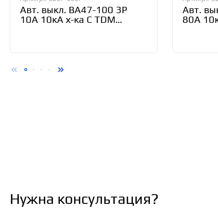
Авт. выкл. ВА47-100 3Р
Авт. вы
10А 10кА х-ка С TDM
80А 10к
SQ0207-0067
SQ0207
Нужна консультация?