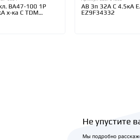
кл. ВА47-100 1Р
АВ 3п 32А С 4.5кА 
А х-ка С TDM
EZ9F34332
-0054
Не упустите в
Мы подробно расскаже