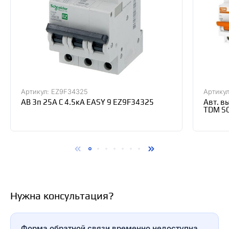
Артикул: EZ9F34325
Артикул
АВ 3п 25А С 4.5кА EASY 9 EZ9F34325
Авт. в
TDM S
Нужна консультация?
Форма обратной связи временно недоступна.