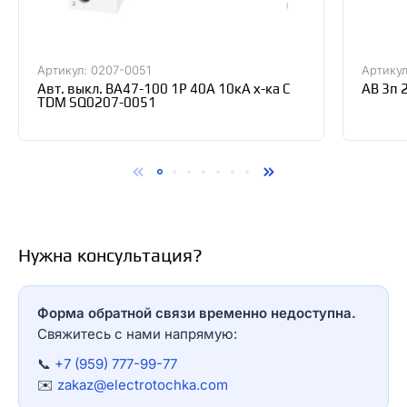
Артикул: 0207-0051
Артику
Авт. выкл. ВА47-100 1Р 40А 10кА х-ка С
АВ 3п 
TDM SQ0207-0051
Нужна консультация?
Форма обратной связи временно недоступна.
Свяжитесь с нами напрямую:
📞
+7 (959) 777-99-77
✉️
zakaz@electrotochka.com