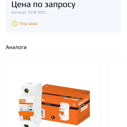
Цена по запросу
Бытовая серия автоматических выключателей. Экономичная
версия ВА47-29.
Артикул: 0218-0021
Страна происхождения — КИТАЙ
Поперечн. сечение подключ. однопроволочного (жесткого)
провода, мм² — 25
Под заказ
Характеристика срабатывания (кривая тока) — C
Частота, Гц — 50
Аналоги