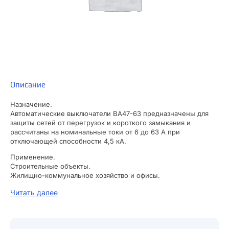
Описание
Назначение.
Автоматические выключатели ВА47-63 предназначены для
защиты сетей от перегрузок и короткого замыкания и
рассчитаны на номинальные токи от 6 до 63 А при
отключающей способности 4,5 кА.
Применение.
Строительные объекты.
Жилищно-коммунальное хозяйство и офисы.
Материалы.
Читать далее
Корпус и детали аппарата выполнены из пластика, не
поддерживающего горение.
Преимущества.