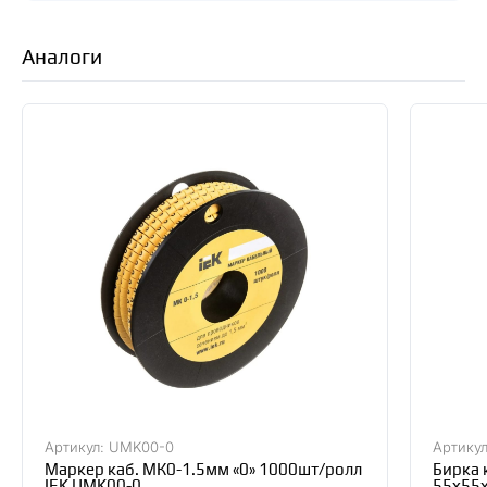
Аналоги
Артикул: UMK00-0
Артикул
Маркер каб. МК0-1.5мм «0» 1000шт/ролл
Бирка 
IEK UMK00-0
55х55х