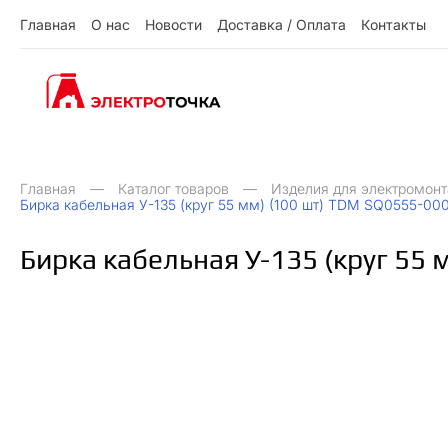
Г
л
а
в
н
а
я
О
н
а
с
Н
о
в
о
с
т
и
Д
о
с
т
а
в
к
а
/
О
п
л
а
т
а
К
о
н
т
а
к
т
ы
О
Д
О
Н
ы
К
Г
л
а
в
н
а
я
н
а
с
о
в
о
с
и
о
с
а
в
к
а
п
л
а
а
о
н
а
к
т
т
т
т
т
/
Главная
Каталог товаров
Изделия для электромон
Бирка кабельная У-135 (круг 55 мм) (100 шт) TDM SQ0555-00
Бирка кабельная У-135 (круг 55