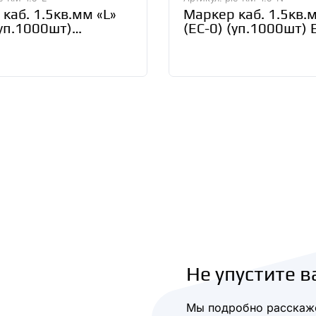
каб. 1.5кв.мм «L»
Маркер каб. 1.5кв.
(уп.1000шт)
(ЕС-0) (уп.1000шт) E
 EKF plc-KM-1.5-L
KM-1.5-N
Не упустите в
Мы подробно расскаже