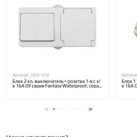
Артикул: 2913-1212
Артикул
Блок 2 кл. выключатель + розетка 1-я с з/
Блок 1 
к 16А ОУ серия Fantasy Waterproof, серая,
к 16А О
Gunsan 2913-1212
Gunsan