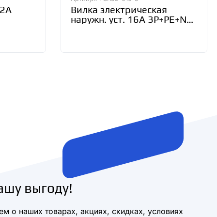
32А
Вилка электрическая
наружн. уст. 16А 3P+PE+N
ный
380В IP44 ССИ-515 IEK
380-
PSR52-016-5
ашу выгоду!
м о наших товарах, акциях, скидках, условиях