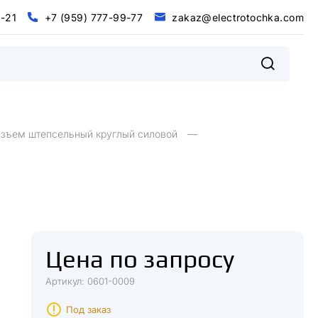
0
-
2
1
+
7
(
9
5
9
)
7
7
7
-
9
9
-
7
7
z
a
k
a
z
@
e
l
e
c
t
r
o
t
o
c
h
k
a
.
c
o
m
@
m
0
2
+
9
9
9
9
7
5
7
7
7
7
7
z
a
k
a
z
e
e
c
o
o
c
h
k
a
c
o
-
1
-
-
(
)
t
r
t
.
l
зъем штепсельный круглый силовой
Цена по запросу
Артикул: 0601-0009
Под заказ