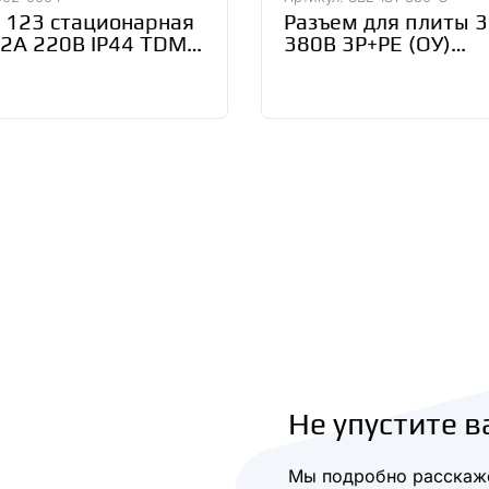
 123 стационарная
Разъем для плиты 
32А 220В IP44 TDM
380В 3P+PE (ОУ)
-0004
карболитовый чер
Smartbuy (SBE-IS1-
C)/72
Не упустите в
Мы подробно расскаже