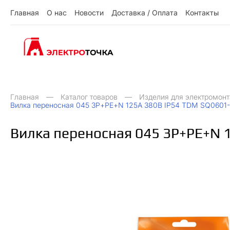
Г
л
а
в
н
а
я
О
н
а
с
Н
о
в
о
с
т
и
Д
о
с
т
а
в
к
а
/
О
п
л
а
т
а
К
о
н
т
а
к
т
ы
О
Д
О
Н
ы
К
Г
л
а
в
н
а
я
н
а
с
о
в
о
с
и
о
с
а
в
к
а
п
л
а
а
о
н
а
к
т
т
т
т
т
/
Главная
Каталог товаров
Изделия для электромон
Вилка переносная 045 3Р+РЕ+N 125А 380В IP54 TDM SQ0601
Вилка переносная 045 3Р+РЕ+N 