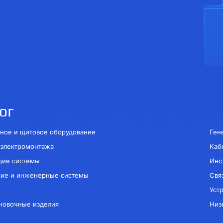
ог
ное и щитовое оборудование
Ген
 электромонтажа
Каб
щие системы
Инс
кие и инженерные системы
Свя
Уст
новочные изделия
Низ