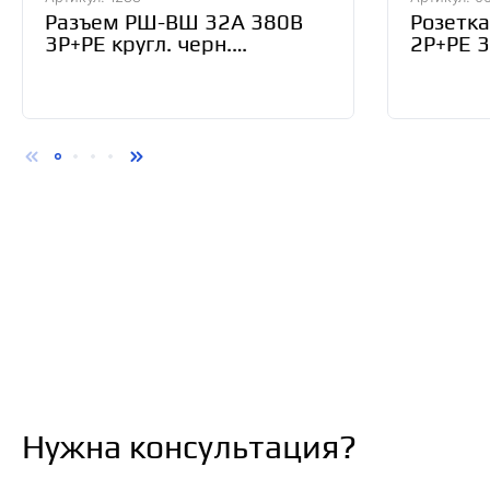
Разъем РШ-ВШ 32А 380В
Розетка
3Р+РЕ кругл. черн.
2Р+РЕ 
UNIVersal 1233
SQ0602
Нужна консультация?