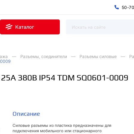
5
0
-
7
0
5
7
-
Каталог
тажа
Разъемы, соединители
Разъемы силовые
Ра
-0009
125А 380В IP54 TDM SQ0601-0009
Описание
Силовые разъемы из пластика предназначены для
подключения мобильного или стационарного