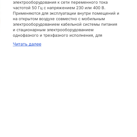
электрооборудования к сети переменного тока
частотой 50 Гц с напряжением 230 или 400 В.
Применяются для эксплуатации внутри помещений и
на открытом воздухе совместно с мобильным
электрооборудованием кабельной системы питания
и стационарным электрооборудованием
однофазного и трехфазного исполнения, для
подключения строительного электрооборудования и
Читать далее
электроинструмента, станков и другого
промышленного оборудования, для
электроснабжения бытовок и киосков и т.д. Корпус,
изолирующие детали и несущие токоведущие части,
выполнены из термостойких и самозатухающих
материалов. Возможность эксплуатировать во
влажной среде (степень защиты IP44, IP54). Винты,
применяемые для механических и
электротехнических соединений, защищены от
самоотвинчивания и от коррозии. Крышки защищают
от попадания внутрь разъема пыли и влаги.
Специальный сальник для кабеля различного
сечения. Предусмотрено пространство для
размещения кабеля. Штыревые контакты и
розеточные узлы покрыты никелем для защиты от
коррозии.