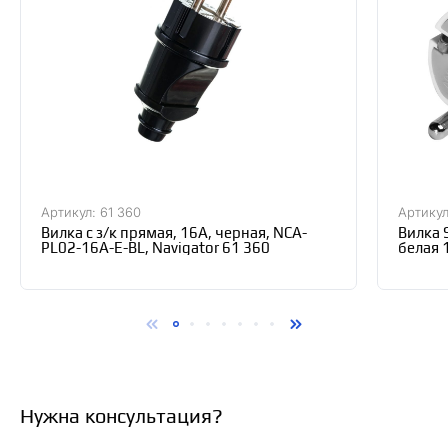
Артикул: 61 360
Артикул
Вилка с з/к прямая, 16А, черная, NCA-
Вилка 
PL02-16A-E-BL, Navigator 61 360
белая 
Нужна консультация?