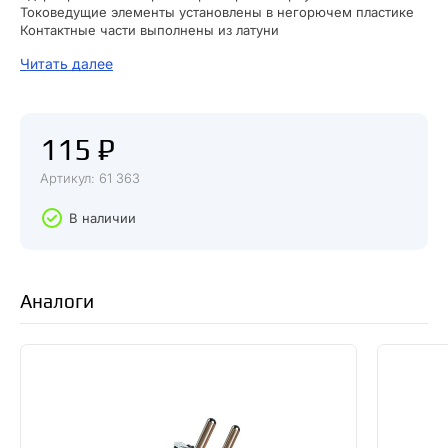
Токоведущие элементы установлены в негорючем пластике
Контактные части выполнены из латуни
Вилки и розетки оснащены крепежными планками для
Читать далее
фиксации провода
115 ₽
Артикул: 61 363
В наличии
Аналоги