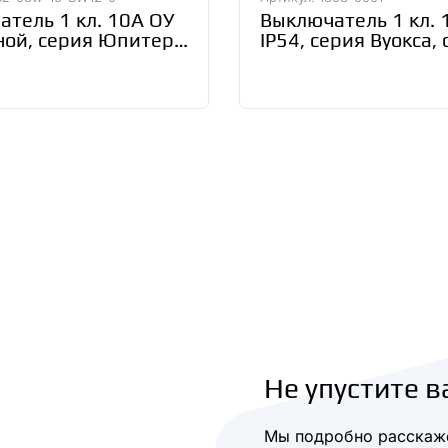
тель 1 кл. 10А ОУ
Выключатель 1 кл. 
ой, серия Юпитер,
IP54, серия Вуокса,
Smartbuy (SBE-03w-
TDM SQ1803-0001
2-0)
Не упустите в
Мы подробно расскаже