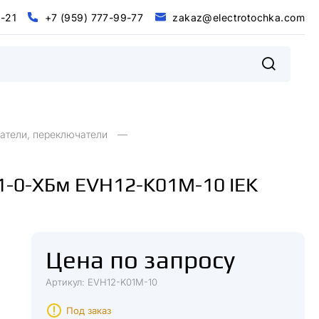
0
-
2
1
+
7
(
9
5
9
)
7
7
7
-
9
9
-
7
7
z
a
k
a
z
@
e
l
e
c
t
r
o
t
o
c
h
k
a
.
c
o
m
@
m
0
2
+
9
9
9
9
7
5
7
7
7
7
7
z
a
k
a
z
e
e
c
o
o
c
h
k
a
c
o
-
1
-
-
(
)
t
r
t
.
l
атели, переключатели
-1-0-ХБм EVH12-K01M-10 IEK
Цена по запросу
Артикул: EVH12-K01M-10
Под заказ