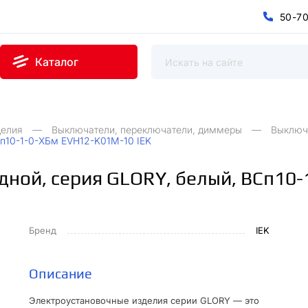
5
0
-
7
0
5
7
-
Каталог
делия
Выключатели, переключатели, диммеры
Выключ
Сп10-1-0-ХБм EVH12-K01M-10 IEK
дной, серия GLORY, белый, ВСп10
Бренд
IEK
Описание
Электроустановочные изделия серии GLORY — это