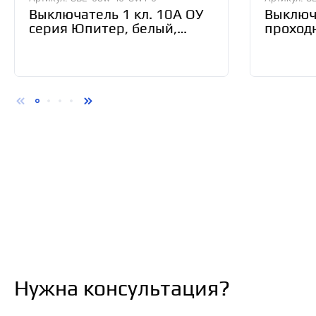
Выключатель 1 кл. 10А ОУ
Выключа
серия Юпитер, белый,
проходн
Smartbuy (SBE-03w-10-
белый, 
SW1-0)
10-SW1
Нужна консультация?