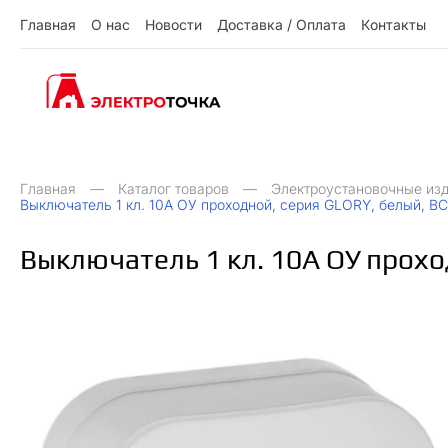
Г
л
а
в
н
а
я
О
н
а
с
Н
о
в
о
с
т
и
Д
о
с
т
а
в
к
а
/
О
п
л
а
т
а
К
о
н
т
а
к
т
ы
О
Д
О
Н
ы
К
Г
л
а
в
н
а
я
н
а
с
о
в
о
с
и
о
с
а
в
к
а
п
л
а
а
о
н
а
к
т
т
т
т
т
/
Главная
Каталог товаров
Электроустановочные из
Выключатель 1 кл. 10А ОУ проходной, серия GLORY, белый, В
Выключатель 1 кл. 10А ОУ прохо