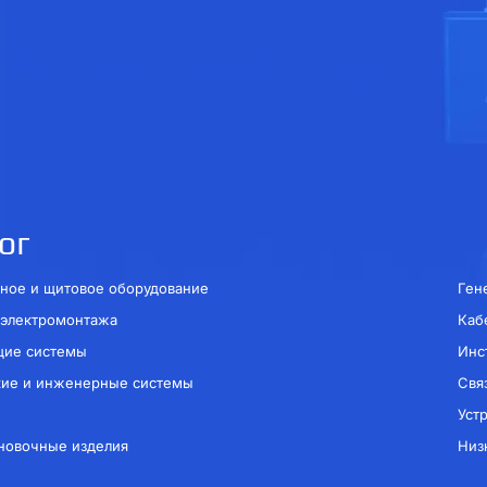
ог
ное и щитовое оборудование
Ген
 электромонтажа
Каб
щие системы
Инс
кие и инженерные системы
Свя
Уст
новочные изделия
Низ