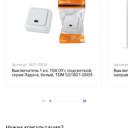
Артикул: 1801-0009
Артикул
Выключатель 1 кл. 10А ОУ с подсветкой,
Выключ
серия Ладога, белый, TDM SQ1801-0009
направ
Bylect
Нужна консультация?