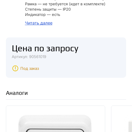
Рамка — не требуется (идет в комплекте)
Степень защиты — IP20
Индикатор — есть
Серия — Carmen
Читать далее
Цвет — белый
Вес нетто — 0.09 кг
Заземление — нет
Модульная — нет
Цена по запросу
Ширина устройства — 81 мм
Высота устройства — 80 мм
Артикул: 90561019
Глубина устройства — 34 мм
Под заказ
Аналоги