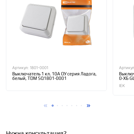
Артикул: 1801-0001
Артикул
Выключатель 1 кл. 10А ОУ серия Ладога,
Выключ
белый, TDM SQ1801-0001
0-ХБ G
IEK
Нужна консультация?