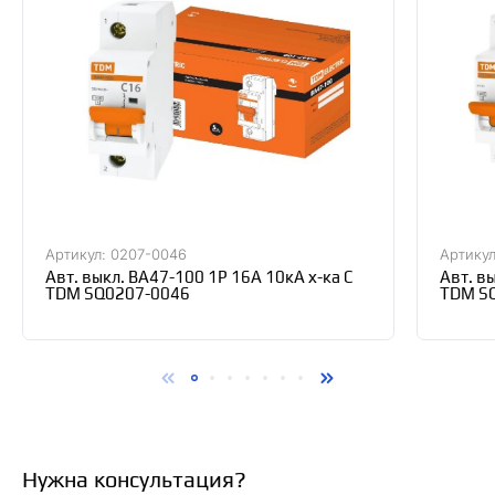
Артикул: 0207-0046
Артикул
Авт. выкл. ВА47-100 1Р 16А 10кА х-ка С
Авт. в
TDM SQ0207-0046
TDM S
Нужна консультация?