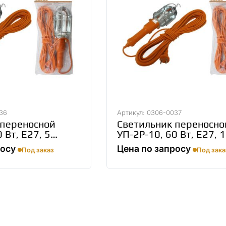
36
Артикул: 0306-0037
 переносной
Светильник переносно
 Вт, Е27, 5
УП-2Р-10, 60 Вт, Е27, 
родный SQ0306-
метров, Народный SQ
росу
Цена по запросу
Под заказ
Под зака
0037