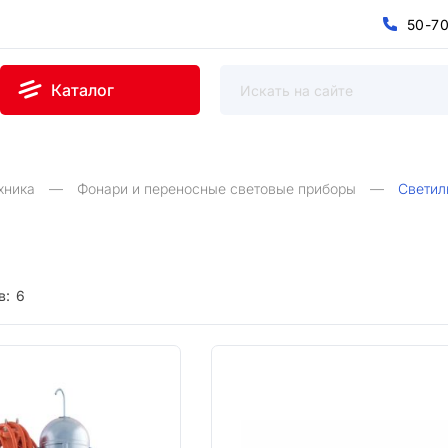
5
0
-
7
0
5
7
-
Каталог
хника
Фонари и переносные световые приборы
Светил
в:
6