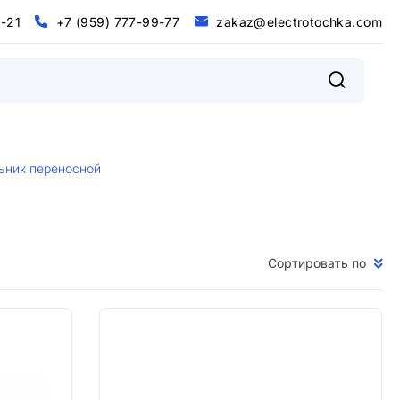
0
-
2
1
+
7
(
9
5
9
)
7
7
7
-
9
9
-
7
7
z
a
k
a
z
@
e
l
e
c
t
r
o
t
o
c
h
k
a
.
c
o
m
@
m
0
2
+
9
9
9
9
7
5
7
7
7
7
7
z
a
k
a
z
e
e
c
o
o
c
h
k
a
c
o
-
1
-
-
(
)
t
r
t
.
l
ьник переносной
Сортировать по